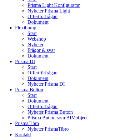
Prisma Light Konfigurator
Nyheter Prisma Light
Offertförfrågan
Dokument
Flexibump
Start
Webshop
Nyheter
Frågor & svar
Dokument
Prisma DI
Start
Offertförfrågan
Dokument
Nyheter Prisma DI
Prisma Button
Start
Dokument
Offertförfrågan
Nyheter Prisma Button
Prisma Button som BIMobject
PrismaTibro
Nyheter PrismaTibro
Kontakt