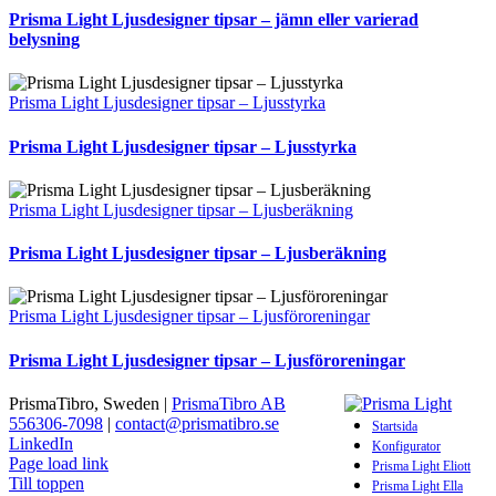
Prisma Light Ljusdesigner tipsar – jämn eller varierad
belysning
Prisma Light Ljusdesigner tipsar – Ljusstyrka
Prisma Light Ljusdesigner tipsar – Ljusstyrka
Prisma Light Ljusdesigner tipsar – Ljusberäkning
Prisma Light Ljusdesigner tipsar – Ljusberäkning
Prisma Light Ljusdesigner tipsar – Ljusföroreningar
Prisma Light Ljusdesigner tipsar – Ljusföroreningar
PrismaTibro, Sweden |
PrismaTibro AB
556306-7098
|
contact@prismatibro.se
Startsida
LinkedIn
Konfigurator
Page load link
Prisma Light Eliott
Till toppen
Prisma Light Ella