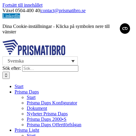
Fortsätt till innehållet
Växel 0504-400 40
|
contact@prismatibro.se
LinkedIn
Dina Cookie-inställningar - Klicka på symbolen nere till
vänster
Svenska
Sök efter:
Start
Prisma Daps
Start
Prisma Daps Konfigurator
Dokument
Nyheter Prisma Daps
Prisma Daps 2000•S
Prisma Daps Offertförfrågan
Prisma Light
Start