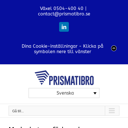
Fortsätt
Växel 0504-400 40
|
till
contact@prismatibro.se
innehållet
LinkedIn
Dina Cookie-inställningar - Klicka på
symbolen nere till vänster
Svenska
Gå till...