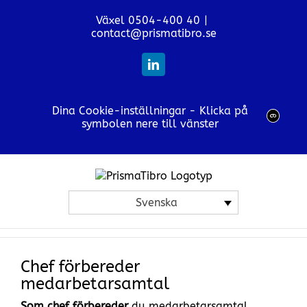
Fortsätt
Växel 0504-400 40
|
till
contact@prismatibro.se
innehållet
LinkedIn
Dina Cookie-inställningar - Klicka på
symbolen nere till vänster
Svenska
Chef förbereder
medarbetarsamtal
Som chef förbereder
du medarbetarsamtal