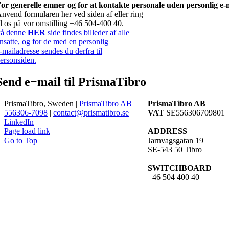
or generelle emner og for at kontakte personale uden personlig e-
nvend formularen her ved siden af eller ring
il os på vor omstilling +46 504-400 40.
å denne
HER
side findes billeder af alle
nsatte, og for de med en personlig
-mailadresse sendes du derfra til
ersonsiden.
Send e−mail til PrismaTibro
PrismaTibro, Sweden |
PrismaTibro AB
PrismaTibro AB
556306-7098
|
contact@prismatibro.se
VAT
SE556306709801
LinkedIn
Page load link
ADDRESS
Go to Top
Jarnvagsgatan 19
SE-543 50 Tibro
SWITCHBOARD
+46 504 400 40