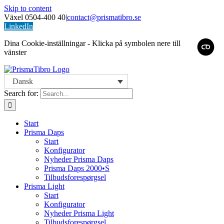
Skip to content
Växel 0504-400 40
|
contact@prismatibro.se
LinkedIn
Dina Cookie-inställningar - Klicka på symbolen nere till
vänster
Dansk
Search for:
Start
Prisma Daps
Start
Konfigurator
Nyheder Prisma Daps
Prisma Daps 2000•S
Tilbudsforespørgsel
Prisma Light
Start
Konfigurator
Nyheder Prisma Light
Tilbudsforespørgsel